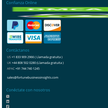
Confianza Online
Contáctanos
US
+1 833 909 2966 ( Llamada gratuita )
UK
+44 808 502 0280 (Llamada gratuita )
APAC
+91 744 740 1245
sales@fortunebusinessinsights.com
Conéctate con nosotros