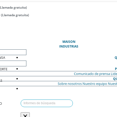
(Llamada gratuita)
 (Llamada gratuita)
(ACTUAL)
MAISON
INDUSTRIAS
NSA
Q
P
ORTE
Comunicado de prensa
Lide
Q
AS
Sobre nosotros
Nuestro equipo
Nuest
O
×