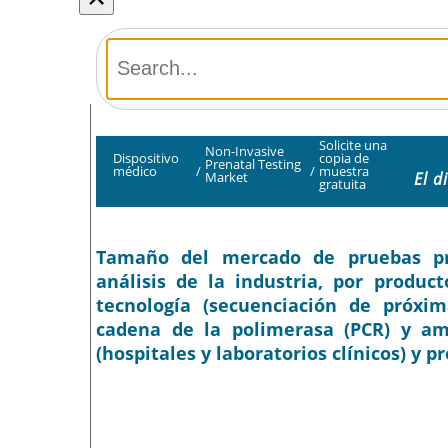
Solicite una
Non-Invasive
Dispositivo
copia de
Prenatal Testing
médico
/
/
muestra
El d
Market
gratuita
Tamaño del mercado de pruebas pren
análisis de la industria, por produc
tecnología (secuenciación de próxim
cadena de la polimerasa (PCR) y ampl
(hospitales y laboratorios clínicos) y p