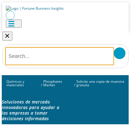
×
Químicos y
Phosphates
Solicite una copia de muestra
materiales
/
Market
/
gratuita
Soluciones de mercado
innovadoras para ayudar a
las empresas a tomar
decisiones informadas