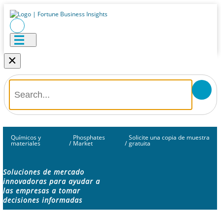
×
Químicos y
Phosphates
Solicite una copia de muestra
materiales
/
Market
/
gratuita
Soluciones de mercado
innovadoras para ayudar a
las empresas a tomar
decisiones informadas