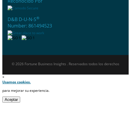
Reconocido Por
®
D&B D-U-N-S
Number: 861494523
© 2026 Fortune Business Insights . Reservados todos los derechos
×
Usamos cookies.
para mejorar su experiencia.
Aceptar