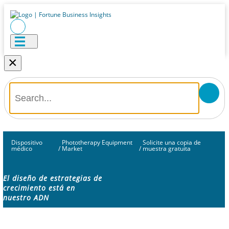
×
Dispositivo
Phototherapy Equipment
Solicite una copia de
médico
/
Market
/
muestra gratuita
El diseño de estrategias de
crecimiento está en
nuestro ADN