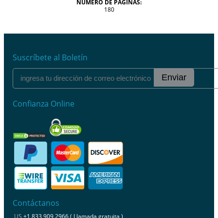
NÚMERO DE PÁGINAS:
180
Suscríbete al Boletín
Enviar
Confianza Online
Contáctanos
US
+1 833 909 2966 ( Llamada gratuita )