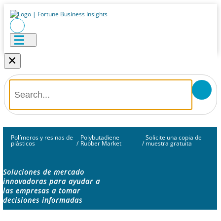
×
Polímeros y resinas de
Polybutadiene
Solicite una copia de
plásticos
/
Rubber Market
/
muestra gratuita
Soluciones de mercado
innovadoras para ayudar a
las empresas a tomar
decisiones informadas