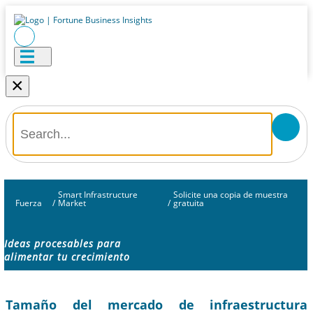
×
Smart Infrastructure
Solicite una copia de muestra
Fuerza
/
Market
/
gratuita
Ideas procesables para
alimentar tu crecimiento
Tamaño del mercado de infraestructura