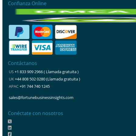
Confianza Online
Contáctanos
US
+1 833 909 2966 ( Llamada gratuita )
UK
+44 808 502 0280 (Llamada gratuita )
APAC
+91 744 740 1245
sales@fortunebusinessinsights.com
Conéctate con nosotros