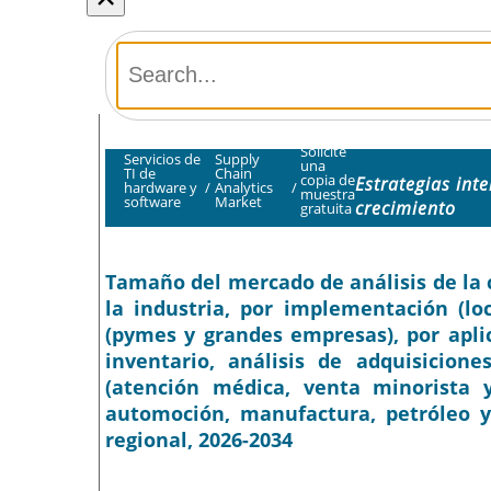
Solicite
Servicios de
Supply
una
TI de
Chain
copia de
Estrategias int
hardware y
/
Analytics
/
muestra
software
Market
crecimiento
gratuita
Tamaño del mercado de análisis de la c
la industria, por implementación (lo
(pymes y grandes empresas), por aplic
inventario, análisis de adquisiciones
(atención médica, venta minorista y 
automoción, manufactura, petróleo y 
regional, 2026-2034