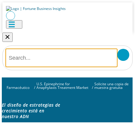
×
U.S. Epinephrine for
Solicite una copia de
Farmacéutico
/
Anaphylaxis Treatment Market
/
muestra gratuita
El diseño de estrategias de
crecimiento está en
nuestro ADN