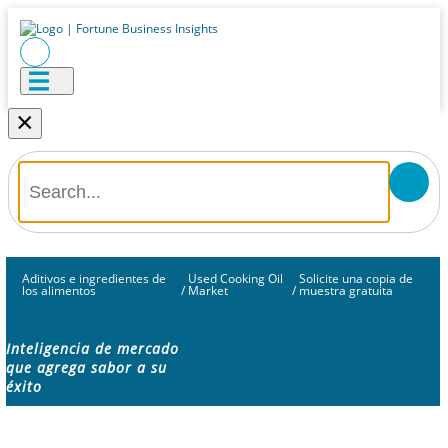
×
Aditivos e ingredientes de
Used Cooking Oil
Solicite una copia de
los alimentos
/
Market
/
muestra gratuita
Inteligencia de mercado
que agrega sabor a su
éxito