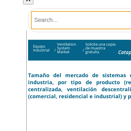
Ventilation
Solicite una copia
Equipo
System
de muestra
industrial
/
/
Catap
Market
gratuita
Tamaño del mercado de sistemas de 
industria, por tipo de producto (re
centralizada, ventilación descentra
(comercial, residencial e industrial) y 