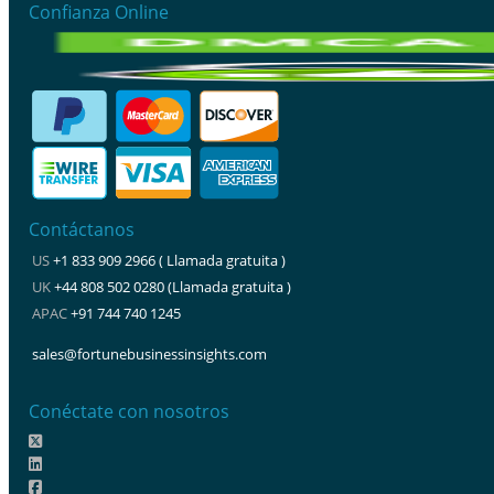
Confianza Online
Contáctanos
US
+1 833 909 2966 ( Llamada gratuita )
UK
+44 808 502 0280 (Llamada gratuita )
APAC
+91 744 740 1245
sales@fortunebusinessinsights.com
Conéctate con nosotros