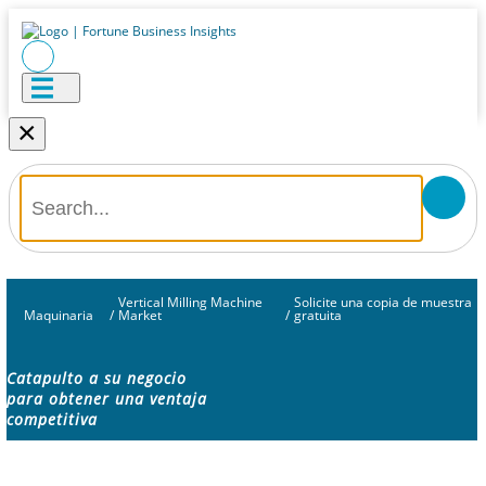
×
Vertical Milling Machine
Solicite una copia de muestra
Maquinaria
/
Market
/
gratuita
Catapulto a su negocio
para obtener una ventaja
competitiva