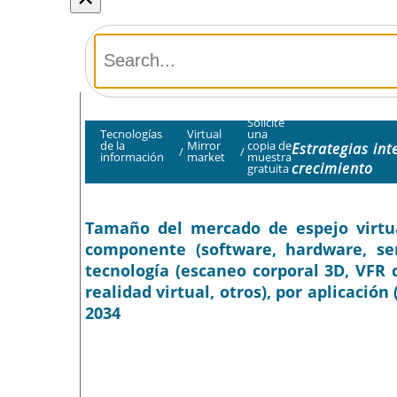
Solicite
Tecnologías
Virtual
una
de la
Mirror
copia de
Estrategias int
/
/
información
market
muestra
crecimiento
gratuita
Tamaño del mercado de espejo virtual
componente (software, hardware, serv
tecnología (escaneo corporal 3D, VFR 
realidad virtual, otros), por aplicación
2034