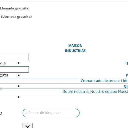
(Llamada gratuita)
 (Llamada gratuita)
(ACTUAL)
MAISON
INDUSTRIAS
NSA
Q
P
ORTE
Comunicado de prensa
Lide
Q
AS
Sobre nosotros
Nuestro equipo
Nuest
O
×