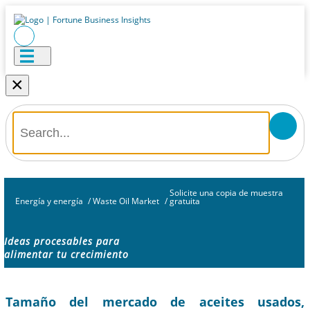
×
Solicite una copia de muestra
Energía y energía
/
Waste Oil Market
/
gratuita
Ideas procesables para
alimentar tu crecimiento
Tamaño del mercado de aceites usados,