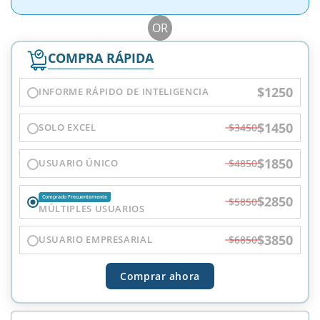
OR
COMPRA RÁPIDA
$1250
INFORME RÁPIDO DE INTELIGENCIA
$1450
SOLO EXCEL
$3450
$1850
USUARIO ÚNICO
$4850
$2850
Comprado Frecuentemente
$5850
MÚLTIPLES USUARIOS
$3850
USUARIO EMPRESARIAL
$6850
Comprar ahora