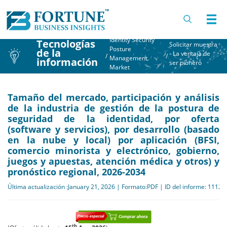
Identity Security
Tecnologías
Solicitar muestra
Posture
de la
- La ventaja de
/
/
Management
información
ser pionero
Market
Tamaño del mercado, participación y análisis
de la industria de gestión de la postura de
seguridad de la identidad, por oferta
(software y servicios), por desarrollo (basado
en la nube y local) por aplicación (BFSI,
comercio minorista y electrónico, gobierno,
juegos y apuestas, atención médica y otros) y
pronóstico regional, 2026-2034
Última actualización :January 21, 2026 | Formato:PDF | ID del informe: 11122
th