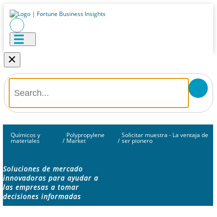
×
Químicos y
Polypropylene
Solicitar muestra - La ventaja de
materiales
/
Market
/
ser pionero
Soluciones de mercado
innovadoras para ayudar a
las empresas a tomar
decisiones informadas