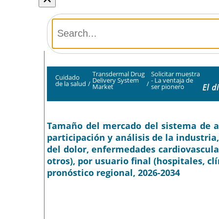
Transdermal Drug
Solicitar muestra
Cuidado
Delivery System
- La ventaja de
de la salud
/
/
El d
Market
ser pionero
Tamaño del mercado del sistema de a
participación y análisis de la industria
del dolor, enfermedades cardiovascula
otros), por usuario final (hospitales, c
pronóstico regional, 2026-2034