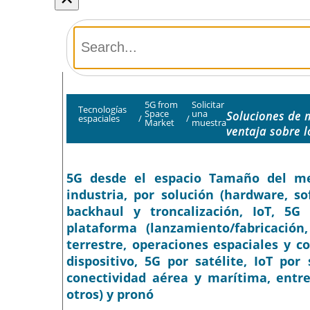
5G from
Solicitar
Tecnologías
Space
una
Soluciones de 
espaciales
/
/
Market
muestra
ventaja sobre 
5G desde el espacio Tamaño del merc
industria, por solución (hardware, sof
backhaul y troncalización, IoT, 5G e
plataforma (lanzamiento/fabricación,
terrestre, operaciones espaciales y co
dispositivo, 5G por satélite, IoT por
conectividad aérea y marítima, entr
otros) y pronó