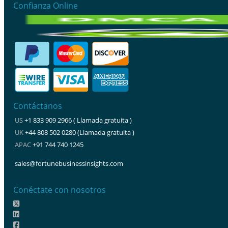
Confianza Online
Contáctanos
US
+1 833 909 2966 ( Llamada gratuita )
UK
+44 808 502 0280 (Llamada gratuita )
APAC
+91 744 740 1245
sales@fortunebusinessinsights.com
Conéctate con nosotros