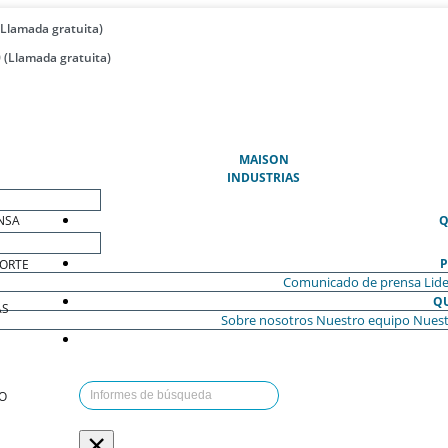
(Llamada gratuita)
 (Llamada gratuita)
(ACTUAL)
MAISON
INDUSTRIAS
NSA
Q
P
ORTE
Comunicado de prensa
Lide
Q
AS
Sobre nosotros
Nuestro equipo
Nuest
O
×