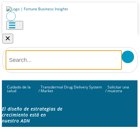
×
Cuidado de la
Transdermal Drug Delivery System
Solicitar una
salud
/
Market
/
muestra
El diseño de estrategias de
crecimiento está en
nuestro ADN