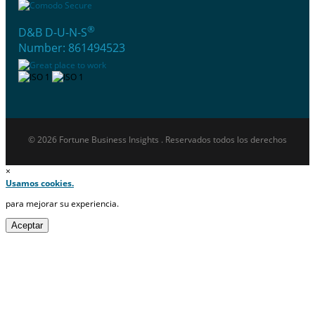
®
D&B D-U-N-S
Number: 861494523
© 2026 Fortune Business Insights . Reservados todos los derechos
×
Usamos cookies.
para mejorar su experiencia.
Aceptar