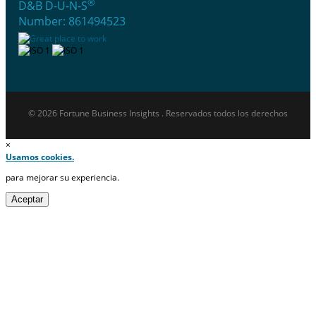
®
D&B D-U-N-S
Number: 861494523
© 2026 Fortune Business Insights . Reservados todos los derechos
×
Usamos cookies.
para mejorar su experiencia.
Aceptar