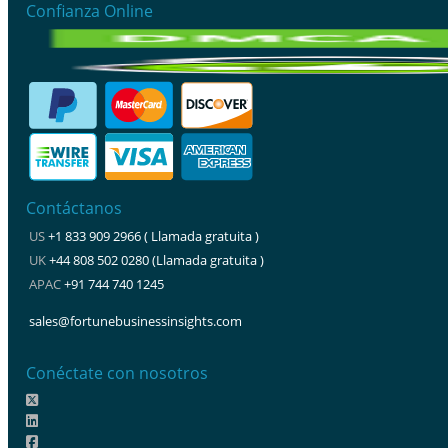
Confianza Online
Contáctanos
US
+1 833 909 2966 ( Llamada gratuita )
UK
+44 808 502 0280 (Llamada gratuita )
APAC
+91 744 740 1245
sales@fortunebusinessinsights.com
Conéctate con nosotros