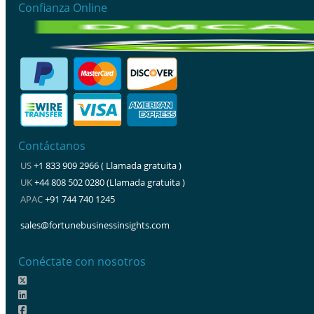
Confianza Online
Contáctanos
US
+1 833 909 2966 ( Llamada gratuita )
UK
+44 808 502 0280 (Llamada gratuita )
APAC
+91 744 740 1245
sales@fortunebusinessinsights.com
Conéctate con nosotros