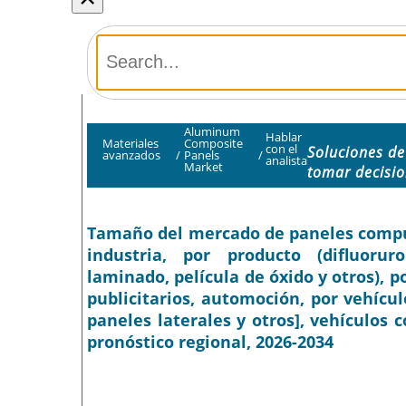
Aluminum
Hablar
Materiales
Composite
con el
Soluciones d
avanzados
/
Panels
/
analista
Market
tomar decisi
Tamaño del mercado de paneles compues
industria, por producto (difluoruro
laminado, película de óxido y otros), po
publicitarios, automoción, por vehícul
paneles laterales y otros], vehículos c
pronóstico regional, 2026-2034