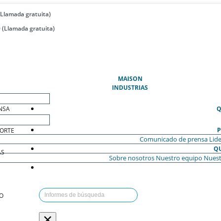
(Llamada gratuita)
 (Llamada gratuita)
(ACTUAL)
MAISON
INDUSTRIAS
NSA
Q
P
ORTE
Comunicado de prensa
Lide
Q
AS
Sobre nosotros
Nuestro equipo
Nuest
O
×