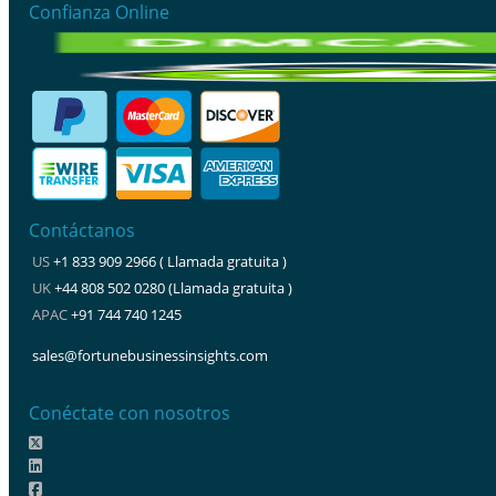
Confianza Online
Contáctanos
US
+1 833 909 2966 ( Llamada gratuita )
UK
+44 808 502 0280 (Llamada gratuita )
APAC
+91 744 740 1245
sales@fortunebusinessinsights.com
Conéctate con nosotros