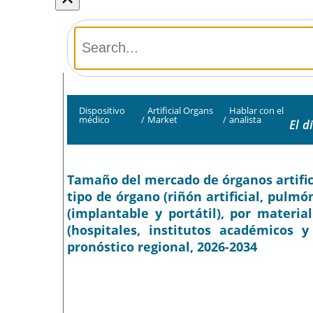
Dispositivo
Artificial Organs
Hablar con el
médico
/
Market
/
analista
El d
Tamaño del mercado de órganos artificia
tipo de órgano (riñón artificial, pulmón 
(implantable y portátil), por material 
(hospitales, institutos académicos y
pronóstico regional, 2026-2034