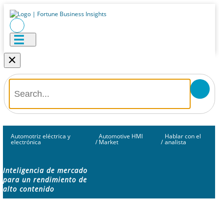
×
Automotriz eléctrica y
Automotive HMI
Hablar con el
electrónica
/
Market
/
analista
Inteligencia de mercado
para un rendimiento de
alto contenido