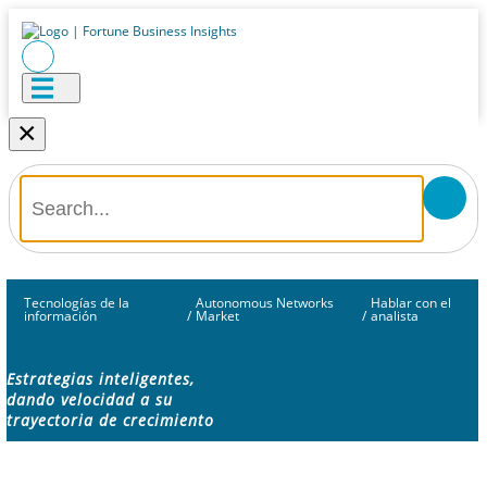
×
Tecnologías de la
Autonomous Networks
Hablar con el
información
/
Market
/
analista
Estrategias inteligentes,
dando velocidad a su
trayectoria de crecimiento