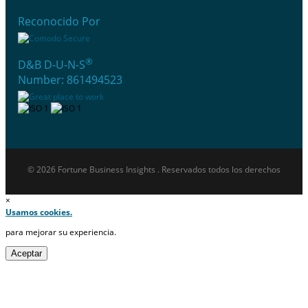
Reconocido Por
®
D&B D-U-N-S
Number: 861494523
© 2026 Fortune Business Insights . Reservados todos los derechos
×
Usamos cookies.
para mejorar su experiencia.
Aceptar