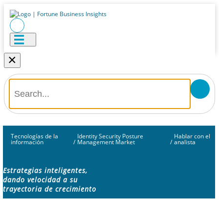
×
Tecnologías de la
Identity Security Posture
Hablar con el
información
/
Management Market
/
analista
Estrategias inteligentes,
dando velocidad a su
trayectoria de crecimiento