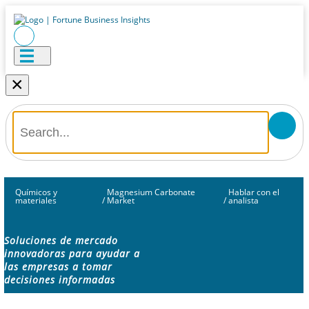
×
Químicos y
Magnesium Carbonate
Hablar con el
materiales
/
Market
/
analista
Soluciones de mercado
innovadoras para ayudar a
las empresas a tomar
decisiones informadas