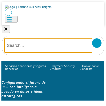
×
Servicios financieros y seguros
Payment Security
Hablar con el
bancarios
/
market
/
analista
Configurando el futuro de
BFSI con inteligencia
basada en datos e ideas
estratégicas