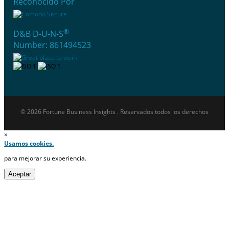
Reconocido Por
®
D&B D-U-N-S
Number: 861494523
© 2026 Fortune Business Insights . Reservados todos los derechos
×
Usamos cookies.
para mejorar su experiencia.
Aceptar