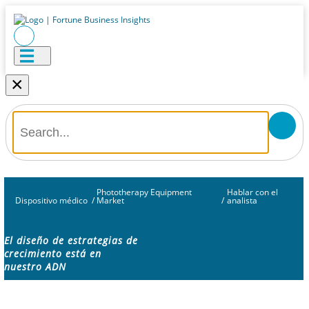
×
Phototherapy Equipment
Hablar con el
Dispositivo médico
/
Market
/
analista
El diseño de estrategias de
crecimiento está en
nuestro ADN