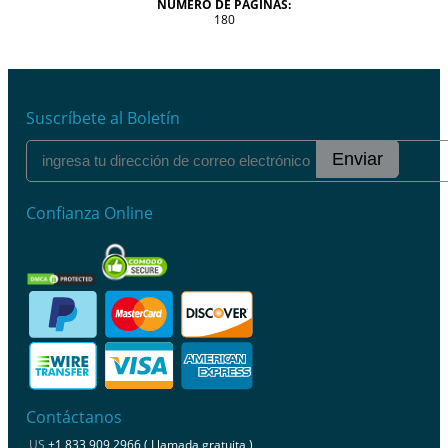
NÚMERO DE PÁGINAS:
180
Suscríbete al Boletín
Enviar
Confianza Online
Contáctanos
US
+1 833 909 2966 ( Llamada gratuita )