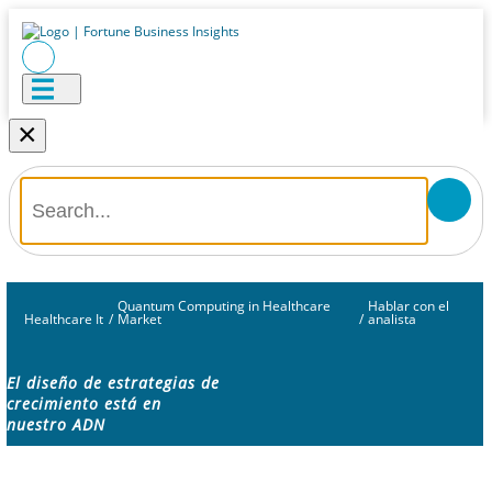
×
Quantum Computing in Healthcare
Hablar con el
Healthcare It
/
Market
/
analista
El diseño de estrategias de
crecimiento está en
nuestro ADN