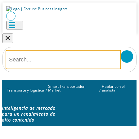
×
Smart Transportation
Hablar con el
Transporte y logística
/
Market
/
analista
Inteligencia de mercado
para un rendimiento de
alto contenido