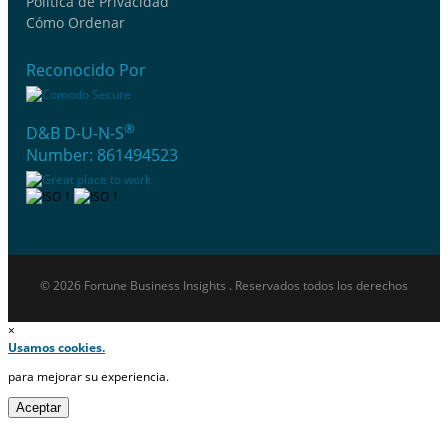
Política de Privacidad
Cómo Ordenar
Reconocido Por
®
D&B D-U-N-S
Number: 861494523
© 2026 Fortune Business Insights . Reservados todos los derechos
×
Usamos cookies.
para mejorar su experiencia.
Aceptar