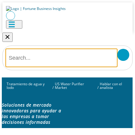
×
Tratamiento de agua y
US Water Purifier
Hablar con el
lodo
/
Market
/
analista
Soluciones de mercado
innovadoras para ayudar a
las empresas a tomar
decisiones informadas