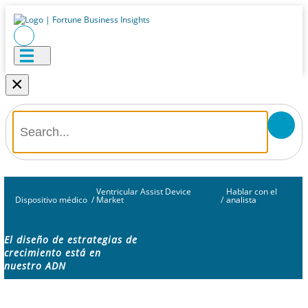
×
Ventricular Assist Device
Hablar con el
Dispositivo médico
/
Market
/
analista
El diseño de estrategias de
crecimiento está en
nuestro ADN