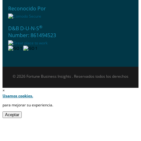
Reconocido Por
®
D&B D-U-N-S
Number: 861494523
© 2026 Fortune Business Insights . Reservados todos los derechos
×
Usamos cookies.
para mejorar su experiencia.
Aceptar