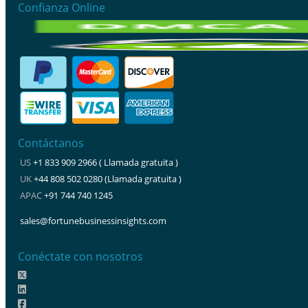
Confianza Online
Contáctanos
US
+1 833 909 2966 ( Llamada gratuita )
UK
+44 808 502 0280 (Llamada gratuita )
APAC
+91 744 740 1245
sales@fortunebusinessinsights.com
Conéctate con nosotros