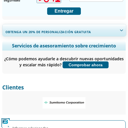
seguridad
Entregar
OBTENGA UN 20% DE PERSONALIZACIÓN GRATUITA
Ampliar la cobertura regional y por país, Análisis de segmentos,
Servicios de asesoramiento sobre crecimiento
Perfiles de empresas, Benchmarking competitivo, e información
sobre el usuario final.
¿Cómo podemos ayudarle a descubrir nuevas oportunidades
y escalar más rápido?
Comprobar ahora
Personalizar ahora
Clientes