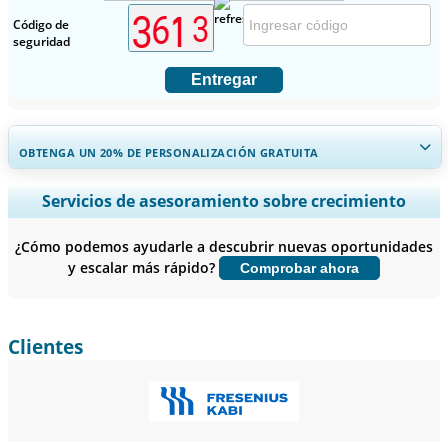
Código de
seguridad
Entregar
OBTENGA UN 20% DE PERSONALIZACIÓN GRATUITA
Ampliar la cobertura regional y por país, Análisis de segmentos,
Servicios de asesoramiento sobre crecimiento
Perfiles de empresas, Benchmarking competitivo, e información
sobre el usuario final.
¿Cómo podemos ayudarle a descubrir nuevas oportunidades
y escalar más rápido?
Comprobar ahora
Personalizar ahora
Clientes