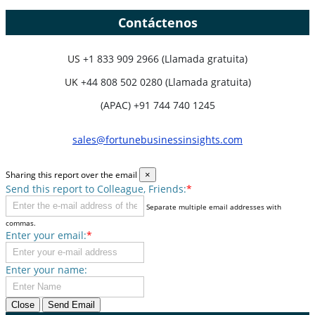
Contáctenos
US
+1 833 909 2966 (Llamada gratuita)
UK
+44 808 502 0280 (Llamada gratuita)
(APAC) +91 744 740 1245
sales@fortunebusinessinsights.com
Sharing this report over the email
×
Send this report to Colleague, Friends:
*
Separate multiple email addresses with
commas.
Enter your email:
*
Enter your name:
Close
Send Email