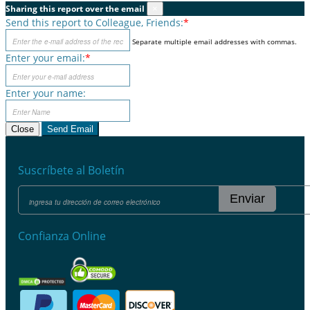
Sharing this report over the email
×
Send this report to Colleague, Friends:
*
Separate multiple email addresses with commas.
Enter your email:
*
Enter your name:
Close
Send Email
Suscríbete al Boletín
Enviar
Confianza Online