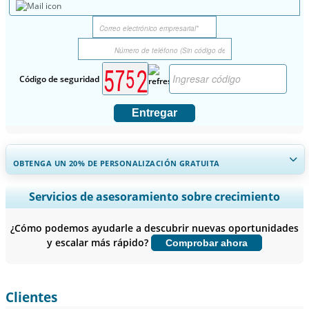
Código de seguridad
Entregar
OBTENGA UN 20% DE PERSONALIZACIÓN GRATUITA
Ampliar la cobertura regional y por país, Análisis de segmentos,
Servicios de asesoramiento sobre crecimiento
Perfiles de empresas, Benchmarking competitivo, e información
sobre el usuario final.
¿Cómo podemos ayudarle a descubrir nuevas oportunidades
y escalar más rápido?
Comprobar ahora
Personalizar ahora
Clientes