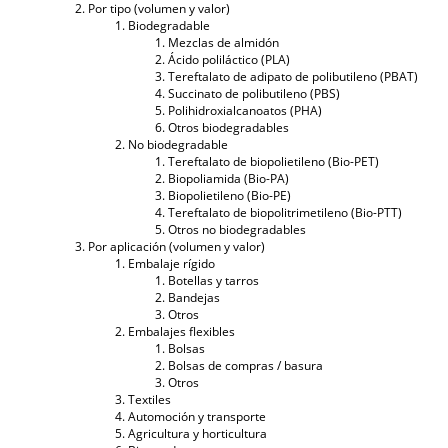
Por tipo (volumen y valor)
Biodegradable
Mezclas de almidón
Ácido poliláctico (PLA)
Tereftalato de adipato de polibutileno (PBAT)
Succinato de polibutileno (PBS)
Polihidroxialcanoatos (PHA)
Otros biodegradables
No biodegradable
Tereftalato de biopolietileno (Bio-PET)
Biopoliamida (Bio-PA)
Biopolietileno (Bio-PE)
Tereftalato de biopolitrimetileno (Bio-PTT)
Otros no biodegradables
Por aplicación (volumen y valor)
Embalaje rígido
Botellas y tarros
Bandejas
Otros
Embalajes flexibles
Bolsas
Bolsas de compras / basura
Otros
Textiles
Automoción y transporte
Agricultura y horticultura