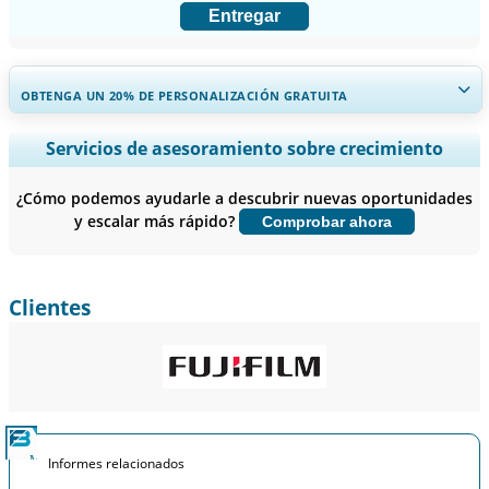
Entregar
OBTENGA UN 20% DE PERSONALIZACIÓN GRATUITA
Ampliar la cobertura regional y por país, Análisis de segmentos,
Servicios de asesoramiento sobre crecimiento
Perfiles de empresas, Benchmarking competitivo, e información
sobre el usuario final.
¿Cómo podemos ayudarle a descubrir nuevas oportunidades
y escalar más rápido?
Comprobar ahora
Personalizar ahora
Clientes
Informes relacionados