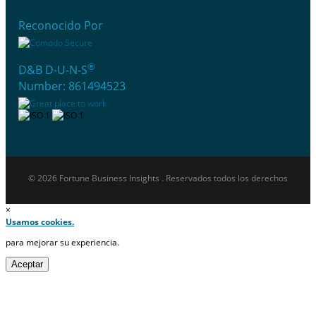
Reconocido Por
®
D&B D-U-N-S
Number: 861494523
© 2026 Fortune Business Insights . Reservados todos los derechos
×
Usamos cookies.
para mejorar su experiencia.
Aceptar