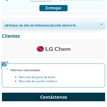
Entregar
OBTENGA UN 20% DE PERSONALIZACIÓN GRATUITA
Clientes
Ampliar la cobertura regional y por país, Análisis de segmentos,
Perfiles de empresas, Benchmarking competitivo, e información
sobre el usuario final.
Personalizar ahora
Informes relacionados
Mercado de goma de butilo
Mercado de caucho sintético
Contáctenos