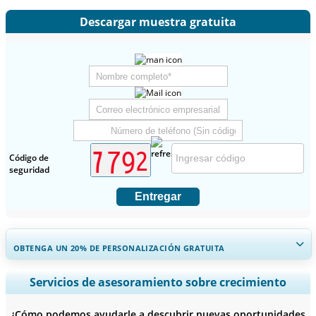
Descargar muestra gratuita
Código de
seguridad
Entregar
OBTENGA UN 20% DE PERSONALIZACIÓN GRATUITA
Ampliar la cobertura regional y por país, Análisis de segmentos,
Servicios de asesoramiento sobre crecimiento
Perfiles de empresas, Benchmarking competitivo, e información
sobre el usuario final.
¿Cómo podemos ayudarle a descubrir nuevas oportunidades