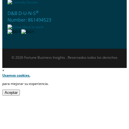
®
D&B D-U-N-S
Number: 861494523
© 2026 Fortune Business Insights . Reservados todos los derechos
×
Usamos cookies.
para mejorar su experiencia.
Aceptar