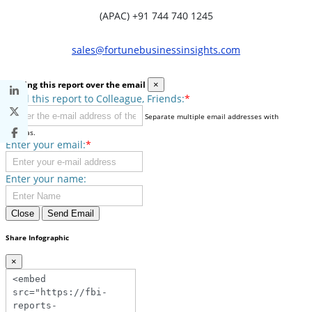
(APAC) +91 744 740 1245
sales@fortunebusinessinsights.com
Sharing this report over the email
×
Send this report to Colleague, Friends:
*
Separate multiple email addresses with
commas.
Enter your email:
*
Enter your name:
Close
Send Email
Share Infographic
×