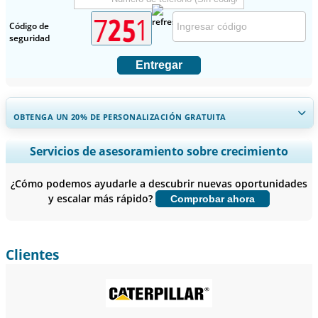
Código de
seguridad
Entregar
OBTENGA UN 20% DE PERSONALIZACIÓN GRATUITA
Ampliar la cobertura regional y por país, Análisis de segmentos,
Servicios de asesoramiento sobre crecimiento
Perfiles de empresas, Benchmarking competitivo, e información
sobre el usuario final.
¿Cómo podemos ayudarle a descubrir nuevas oportunidades
y escalar más rápido?
Comprobar ahora
Personalizar ahora
Clientes