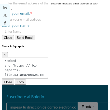
Separate multiple email addresses with
commas.
Enter your email:
*
Enter your name:
Close
Send Email
Share Infographic
×
Close
Copy
Suscríbete al Boletín
Enviar