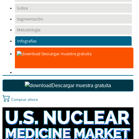
Índice
Segmentación
Metodología
Infografías
Descargar muestra gratuita
Descargar muestra gratuita
Comprar ahora