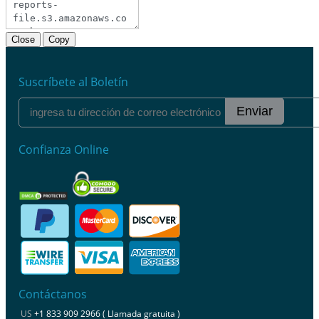
Close
Copy
Suscríbete al Boletín
Enviar
Confianza Online
Contáctanos
US
+1 833 909 2966 ( Llamada gratuita )