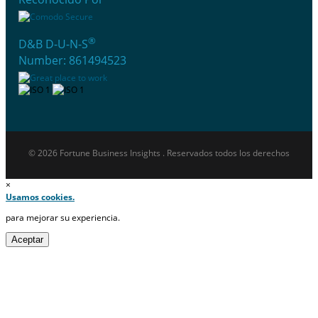
®
D&B D-U-N-S
Number: 861494523
© 2026 Fortune Business Insights . Reservados todos los derechos
×
Usamos cookies.
para mejorar su experiencia.
Aceptar