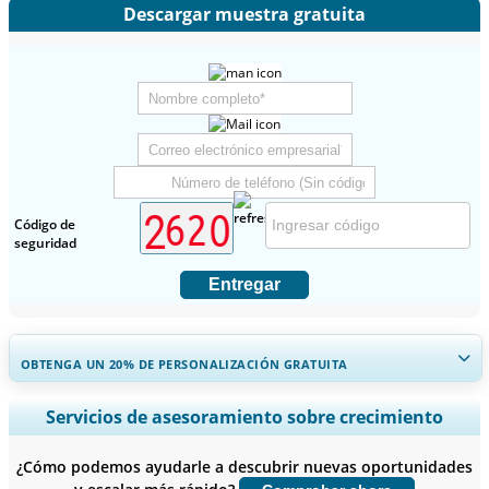
Descargar muestra gratuita
Código de
seguridad
Entregar
OBTENGA UN 20% DE PERSONALIZACIÓN GRATUITA
Ampliar la cobertura regional y por país, Análisis de segmentos,
Servicios de asesoramiento sobre crecimiento
Perfiles de empresas, Benchmarking competitivo, e información
sobre el usuario final.
¿Cómo podemos ayudarle a descubrir nuevas oportunidades