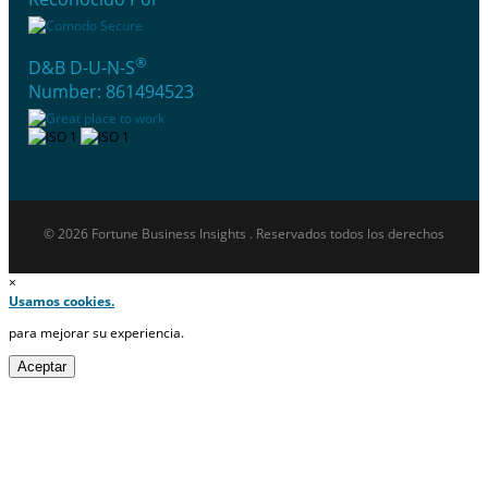
®
D&B D-U-N-S
Number: 861494523
© 2026 Fortune Business Insights . Reservados todos los derechos
×
Usamos cookies.
para mejorar su experiencia.
Aceptar