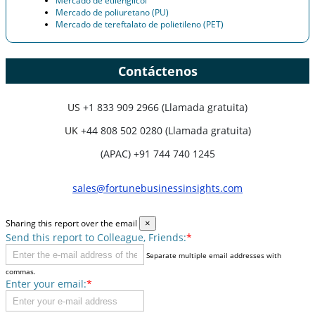
Mercado de etilenglicol
Mercado de poliuretano (PU)
Mercado de tereftalato de polietileno (PET)
Contáctenos
US
+1 833 909 2966 (Llamada gratuita)
UK
+44 808 502 0280 (Llamada gratuita)
(APAC) +91 744 740 1245
sales@fortunebusinessinsights.com
Sharing this report over the email
×
Send this report to Colleague, Friends:
*
Separate multiple email addresses with
commas.
Enter your email:
*