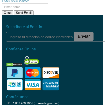
Enter your name:
Close
Send Email
Suscríbete al Boletín
Enviar
Confianza Online
Contáctanos
US
+1 833 909 2966 ( Llamada gratuita )