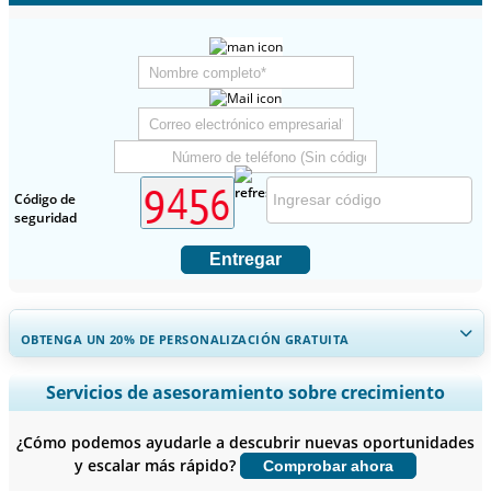
Código de
seguridad
Entregar
OBTENGA UN 20% DE PERSONALIZACIÓN GRATUITA
Ampliar la cobertura regional y por país, Análisis de segmentos,
Servicios de asesoramiento sobre crecimiento
Perfiles de empresas, Benchmarking competitivo, e información
sobre el usuario final.
¿Cómo podemos ayudarle a descubrir nuevas oportunidades
y escalar más rápido?
Comprobar ahora
Personalizar ahora