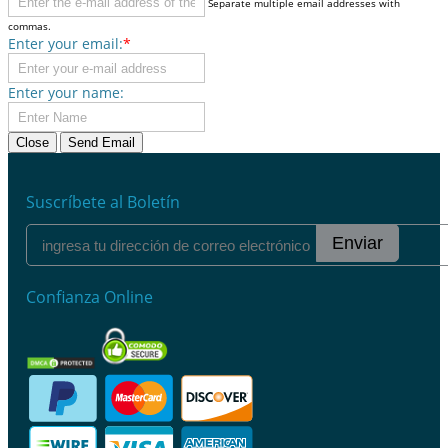
Separate multiple email addresses with
commas.
Enter your email:
*
Enter your name:
Close
Send Email
Suscríbete al Boletín
Enviar
Confianza Online