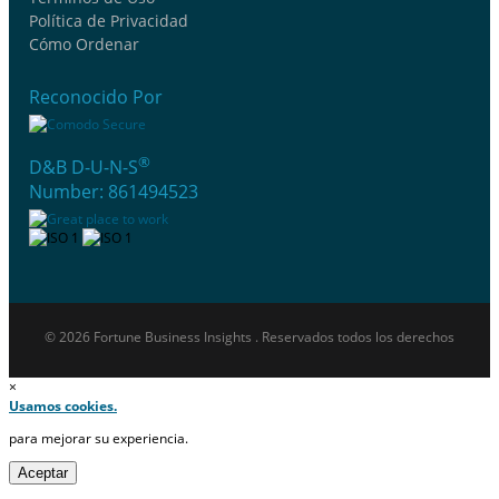
Política de Privacidad
Cómo Ordenar
Reconocido Por
®
D&B D-U-N-S
Number: 861494523
© 2026 Fortune Business Insights . Reservados todos los derechos
×
Usamos cookies.
para mejorar su experiencia.
Aceptar