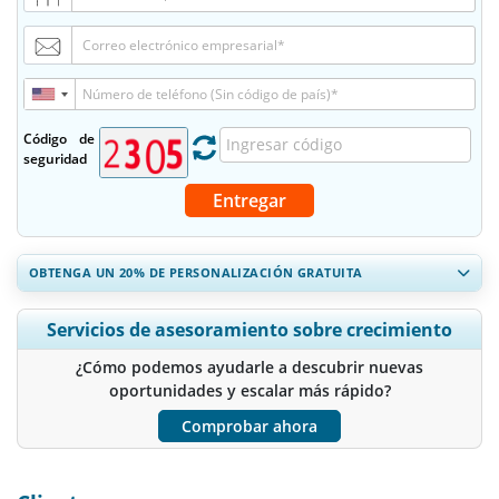
Código de
seguridad
Entregar
OBTENGA UN 20% DE PERSONALIZACIÓN GRATUITA
Ampliar la cobertura regional y por país, Análisis de segmentos,
Servicios de asesoramiento sobre crecimiento
Perfiles de empresas, Benchmarking competitivo, e información
sobre el usuario final.
¿Cómo podemos ayudarle a descubrir nuevas
oportunidades y escalar más rápido?
Personalizar ahora
Comprobar ahora