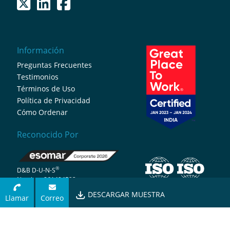
Información
Preguntas Frecuentes
Testimonios
Términos de Uso
Política de Privacidad
Cómo Ordenar
Reconocido Por
®
D&B D-U-N-S
Number: 861494523
DESCARGAR MUESTRA
Llamar
Correo
© 2026 Fortune Business Insights . Reservados todos los derechos