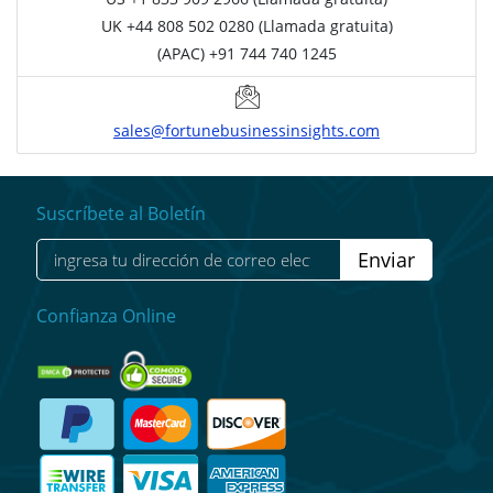
UK
+44 808 502 0280 (Llamada gratuita)
(APAC) +91 744 740 1245
sales@fortunebusinessinsights.com
Suscríbete al Boletín
Enviar
Confianza Online