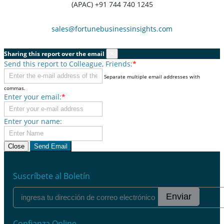
(APAC) +91 744 740 1245
sales@fortunebusinessinsights.com
Sharing this report over the email
×
Send this report to Colleague, Friends:
*
Separate multiple email addresses with
commas.
Enter your email:
*
Enter your name:
Close
Send Email
Suscríbete al Boletín
Enviar
Confianza Online