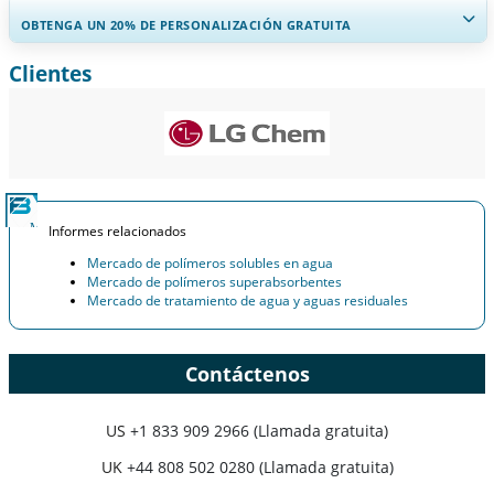
OBTENGA UN 20% DE PERSONALIZACIÓN GRATUITA
Clientes
Ampliar la cobertura regional y por país, Análisis de segmentos,
Perfiles de empresas, Benchmarking competitivo, e información
sobre el usuario final.
Personalizar ahora
Informes relacionados
Mercado de polímeros solubles en agua
Mercado de polímeros superabsorbentes
Mercado de tratamiento de agua y aguas residuales
Contáctenos
US
+1 833 909 2966 (Llamada gratuita)
UK
+44 808 502 0280 (Llamada gratuita)