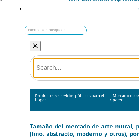
×
Productos y servicios públicos para el
Mercado de ar
hogar
/
pared
Tamaño del mercado de arte mural, par
(fino, abstracto, moderno y otros), por