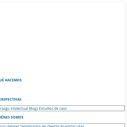
UÉ HACEMOS
ERSPECTIVAS
razgo intelectual
Blogs
Estudios de caso
IÉNES SOMOS
ros clientes
Testimonios de clientes
Nuestras citas