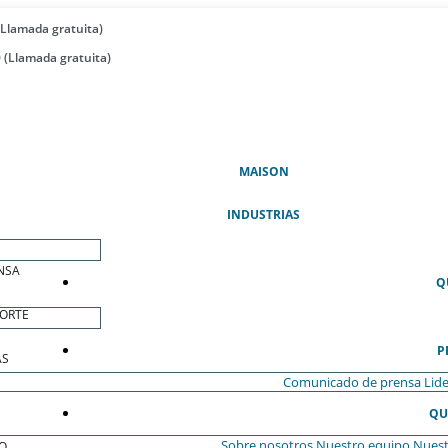
(Llamada gratuita)
 (Llamada gratuita)
(ACTUAL)
MAISON
INDUSTRIAS
NSA
Q
ORTE
P
AS
Comunicado de prensa
Lide
QU
Sobre nosotros
Nuestro equipo
Nuest
O