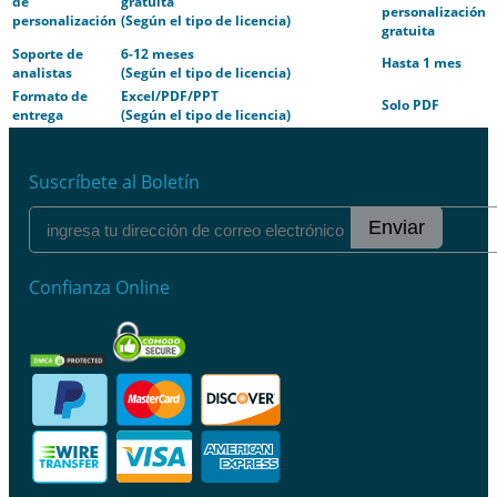
de
gratuita
personalización
personalización
(Según el tipo de licencia)
gratuita
Soporte de
6-12 meses
Hasta 1 mes
analistas
(Según el tipo de licencia)
Formato de
Excel/PDF/PPT
Solo PDF
entrega
(Según el tipo de licencia)
Suscríbete al Boletín
Enviar
Confianza Online