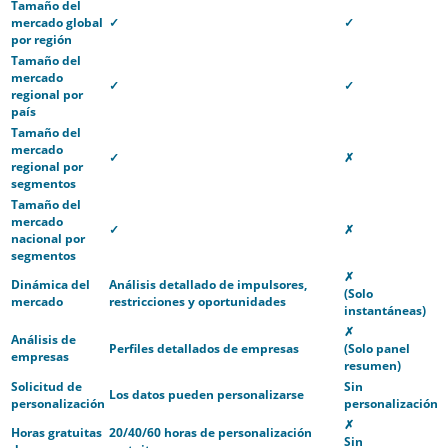
Tamaño del
mercado global
✓
✓
por región
Tamaño del
mercado
✓
✓
regional por
país
Tamaño del
mercado
✓
✗
regional por
segmentos
Tamaño del
mercado
✓
✗
nacional por
segmentos
✗
Dinámica del
Análisis detallado de impulsores,
(Solo
mercado
restricciones y oportunidades
instantáneas)
✗
Análisis de
Perfiles detallados de empresas
(Solo panel
empresas
resumen)
Solicitud de
Sin
Los datos pueden personalizarse
personalización
personalización
✗
Horas gratuitas
20/40/60 horas de personalización
Sin