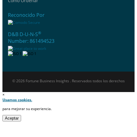
Cómo Ordenar
Reconocido Por
®
D&B D-U-N-S
Number: 861494523
© 2026 Fortune Business Insights . Reservados todos los derechos
×
Usamos cookies.
para mejorar su experiencia.
Aceptar